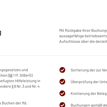
g
Mit Rückgabe Ihrer Buchungsb
aussagefähige betriebswirts
Aufschlüsse über die derzei
ungsgesetzes und
Sortierung der zur Ve
en (§§ 1 ff. StBerG)
efugten Hilfeleistung in
Überprüfung der Unte
ndere § 6 Nr. 3 und Nr. 4
Kontierung der Beleg
 Buchen der lfd.
Buchungen gemäß de