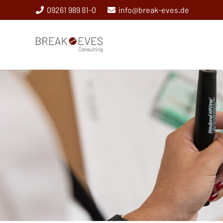
09261 989 81-0
info@break-eves.de