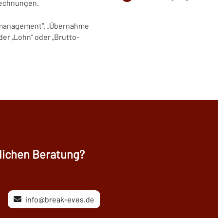
brechnungen.
gsmanagement“, „Übernahme
er „Lohn“ oder „Brutto-
nlichen Beratung?
info@break-eves.de