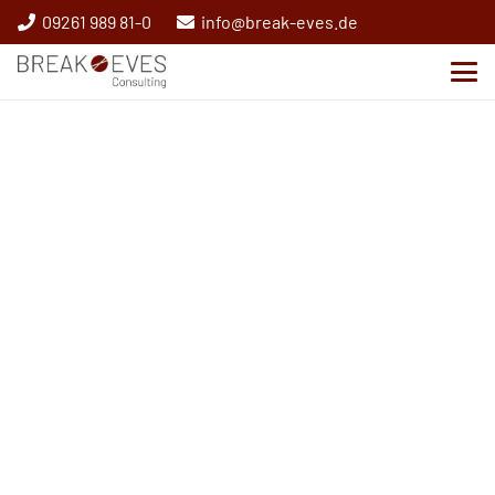
09261 989 81-0
info@break-eves.de